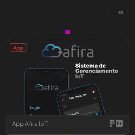
Select Language
BR
Veja todos os projetos
App
Saiba mais sobre o projeto
App Afira IoT