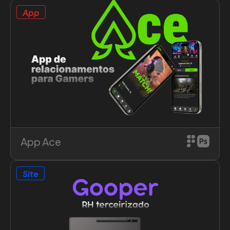
App
Saiba mais sobre o projeto
App Ace
Site